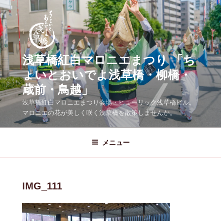
コ
ン
テ
ン
ツ
浅草橋紅白マロニエまつり 「ち
へ
ょいとおいでよ浅草橋・柳橋・
ス
蔵前・鳥越」
キ
ッ
浅草橋紅白マロニエまつり会場・ヒューリック浅草橋ビル。
プ
マロニエの花が美しく咲く浅草橋を散策しませんか。
メニュー
IMG_111