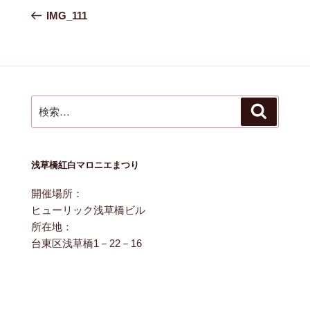
稿
の
IMG_111
ナ
投
ビ
稿
ゲ
ー
シ
検
ョ
検
索
索:
ン
浅草橋紅白マロニエまつり
開催場所：
ヒューリック浅草橋ビル
所在地：
台東区浅草橋1－22－16