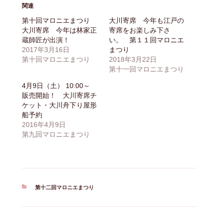
関連
第十回マロニエまつり
大川寄席 今年も江戸の
大川寄席 今年は林家正
寄席をお楽しみ下さ
蔵師匠が出演！
い。 第１１回マロニエ
2017年3月16日
まつり
第十回マロニエまつり
2018年3月22日
第十一回マロニエまつり
4月9日（土） 10:00～
販売開始！ 大川寄席チ
ケット・大川舟下り屋形
船予約
2016年4月9日
第九回マロニエまつり
カ
第十二回マロニエまつり
テ
ゴ
リ