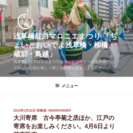
コ
ン
テ
ン
ツ
浅草橋紅白マロニエまつり 「ち
へ
ょいとおいでよ浅草橋・柳橋・
ス
蔵前・鳥越」
キ
ッ
浅草橋紅白マロニエまつり会場・ヒューリック浅草橋ビル。
プ
マロニエの花が美しく咲く浅草橋を散策しませんか。
メニュー
投
2019年3月22日
投稿者:
MARRONNIER
稿
大川寄席 古今亭菊之丞ほか、江戸の
日:
寄席をお楽しみください。4月6日より