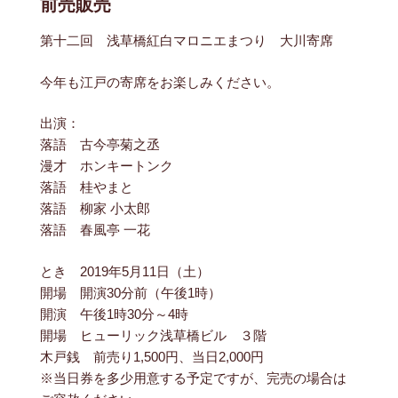
前売販売
第十二回 浅草橋紅白マロニエまつり 大川寄席
今年も江戸の寄席をお楽しみください。
出演：
落語 古今亭菊之丞
漫才 ホンキートンク
落語 桂やまと
落語 柳家 小太郎
落語 春風亭 一花
とき 2019年5月11日（土）
開場 開演30分前（午後1時）
開演 午後1時30分～4時
開場 ヒューリック浅草橋ビル ３階
木戸銭 前売り1,500円、当日2,000円
※当日券を多少用意する予定ですが、完売の場合は