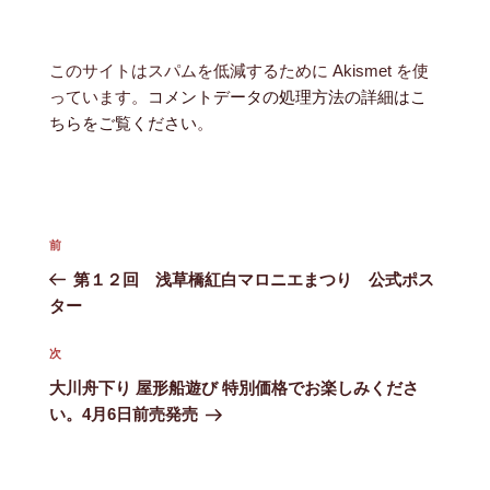
このサイトはスパムを低減するために Akismet を使
っています。
コメントデータの処理方法の詳細はこ
ちらをご覧ください
。
投
前
前
稿
の
第１２回 浅草橋紅白マロニエまつり 公式ポス
ナ
投
ター
ビ
稿
ゲ
次
次
ー
の
大川舟下り 屋形船遊び 特別価格でお楽しみくださ
シ
投
い。4月6日前売発売
ョ
稿
ン