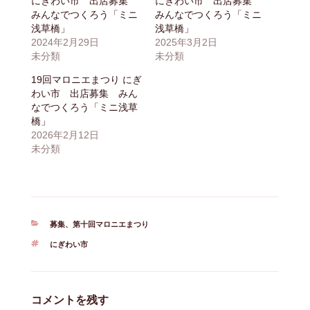
にぎわい市 出店募集
にぎわい市 出店募集
みんなでつくろう「ミニ
みんなでつくろう「ミニ
浅草橋」
浅草橋」
2024年2月29日
2025年3月2日
未分類
未分類
19回マロニエまつり にぎ
わい市 出店募集 みん
なでつくろう「ミニ浅草
橋」
2026年2月12日
未分類
カ
募集
、
第十回マロニエまつり
テ
タ
にぎわい市
ゴ
グ
リ
ー
コメントを残す