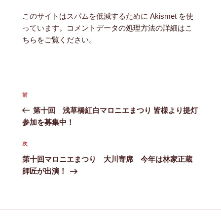
このサイトはスパムを低減するために Akismet を使
っています。
コメントデータの処理方法の詳細はこ
ちらをご覧ください
。
投
前
前
稿
の
第十回 浅草橋紅白マロニエまつり 皆様より提灯
ナ
投
参加を募集中！
ビ
稿
ゲ
次
次
ー
の
第十回マロニエまつり 大川寄席 今年は林家正蔵
シ
投
師匠が出演！
ョ
稿
ン