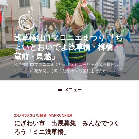
コ
ン
テ
ン
ツ
浅草橋紅白マロニエまつり 「ち
へ
ょいとおいでよ浅草橋・柳橋・
ス
蔵前・鳥越」
キ
ッ
浅草橋紅白マロニエまつり会場・ヒューリック浅草橋ビル。
プ
マロニエの花が美しく咲く浅草橋を散策しませんか。
メニュー
投
2017年3月3日
投稿者:
MARRONNIER
稿
にぎわい市 出展募集 みんなでつく
日:
ろう「ミニ浅草橋」