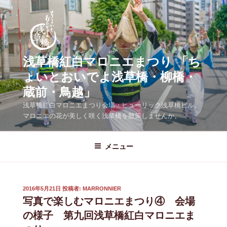
コ
ン
テ
ン
ツ
浅草橋紅白マロニエまつり 「ち
へ
ょいとおいでよ浅草橋・柳橋・
ス
蔵前・鳥越」
キ
ッ
浅草橋紅白マロニエまつり会場・ヒューリック浅草橋ビル。
プ
マロニエの花が美しく咲く浅草橋を散策しませんか。
メニュー
投
2016年5月21日
投稿者:
MARRONNIER
稿
写真で楽しむマロニエまつり④ 会場
日:
の様子 第九回浅草橋紅白マロニエま