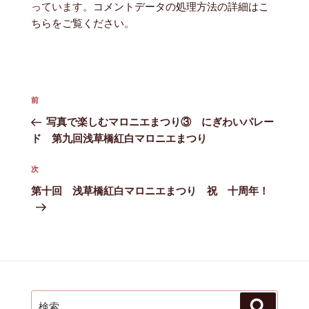
っています。
コメントデータの処理方法の詳細はこ
ちらをご覧ください
。
投
前
前
稿
の
写真で楽しむマロニエまつり③ にぎわいパレー
ナ
投
ド 第九回浅草橋紅白マロニエまつり
ビ
稿
ゲ
次
次
ー
の
第十回 浅草橋紅白マロニエまつり 祝 十周年！
シ
投
ョ
稿
ン
検
検