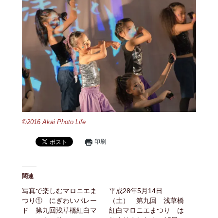
©2016 Akai Photo Life
印刷
関連
写真で楽しむマロニエま
平成28年5月14日
つり① にぎわいパレー
（土） 第九回 浅草橋
ド 第九回浅草橋紅白マ
紅白マロニエまつり は