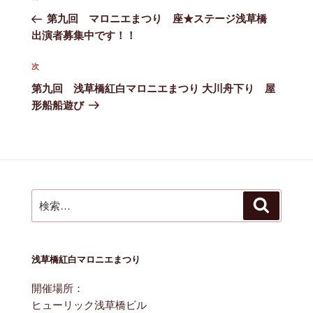
稿
の
第九回 マロニエまつり 座★ステージ浅草橋
ナ
投
出演者募集中です！！
ビ
稿
ゲ
次
次
ー
の
第九回 浅草橋紅白マロニエまつり 大川舟下り 屋
シ
投
形船船遊び
ョ
稿
ン
検
検
索
索:
浅草橋紅白マロニエまつり
開催場所：
ヒューリック浅草橋ビル