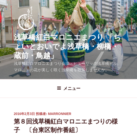
コ
ン
テ
ン
ツ
浅草橋紅白マロニエまつり 「ち
へ
ょいとおいでよ浅草橋・柳橋・
ス
蔵前・鳥越」
キ
ッ
浅草橋紅白マロニエまつり会場・ヒューリック浅草橋ビル。
プ
マロニエの花が美しく咲く浅草橋を散策しませんか。
メニュー
投
2016年2月3日
投稿者:
MARRONNIER
稿
第８回浅草橋紅白マロニエまつりの様
日:
子 〔台東区制作番組〕