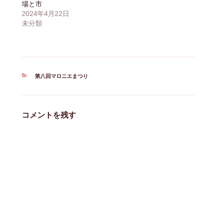
場と市
2024年4月22日
未分類
カ
第八回マロニエまつり
テ
ゴ
リ
ー
コメントを残す